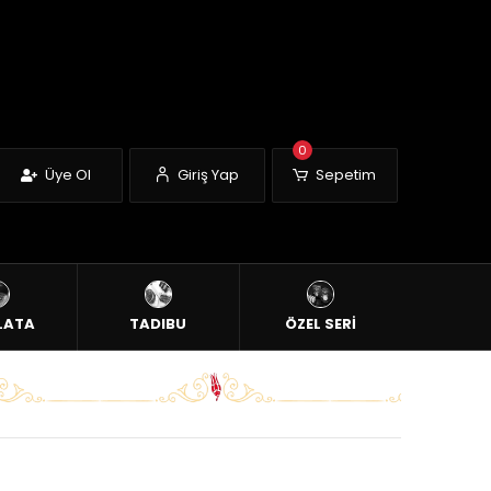
0
Üye Ol
Giriş Yap
Sepetim
LATA
TADIBU
ÖZEL SERİ